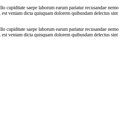
. Illo cupiditate saepe laborum earum pariatur recusandae nemo
m, est veniam dicta quisquam dolorem quibusdam delectus sint
. Illo cupiditate saepe laborum earum pariatur recusandae nemo
m, est veniam dicta quisquam dolorem quibusdam delectus sint