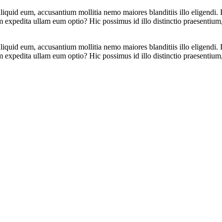
aliquid eum, accusantium mollitia nemo maiores blanditiis illo eligendi
em expedita ullam eum optio? Hic possimus id illo distinctio praesentiu
aliquid eum, accusantium mollitia nemo maiores blanditiis illo eligendi
em expedita ullam eum optio? Hic possimus id illo distinctio praesentiu